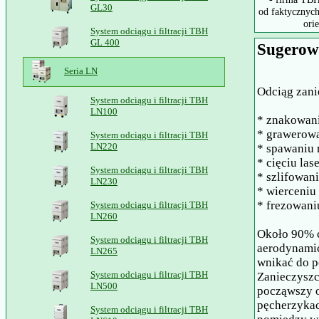
GL30
od faktycznych
ori
System odciągu i filtracji TBH
GL 400
Sugerow
Seria LN
Odciąg zani
System odciągu i filtracji TBH
LN100
* znakowani
* grawerowa
System odciągu i filtracji TBH
LN220
* spawaniu 
* cięciu las
System odciągu i filtracji TBH
* szlifowan
LN230
* wierceniu
* frezowani
System odciągu i filtracji TBH
LN260
Około 90% c
System odciągu i filtracji TBH
aerodynamic
LN265
wnikać do p
System odciągu i filtracji TBH
Zanieczyszc
LN500
począwszy o
pęcherzykac
System odciągu i filtracji TBH