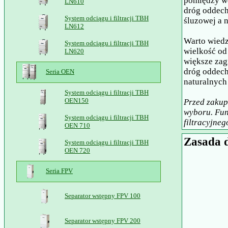
pomiędzy wd
LN610
dróg oddech
System odciągu i filtracji TBH
śluzowej a n
LN612
Warto wiedz
System odciągu i filtracji TBH
wielkość od
LN620
większe zag
dróg oddech
Seria OEN
naturalnych
System odciągu i filtracji TBH
OEN150
Przed zakup
wyboru. Fun
System odciągu i filtracji TBH
filtracyjneg
OEN 710
Zasada 
System odciągu i filtracji TBH
OEN 720
Seria FPV
Separator wstępny FPV 100
Separator wstępny FPV 200