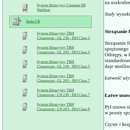
na uszkodze
System filtracyjny Compair SD
Naildust
Stały wysoki
Seria CR
Strząsanie 
System filtracyjny TBH
Cleanroom - GL 230 - ISO Class 3
Strząsanie 
System filtracyjny TBH
sprężonego 
Cleanroom - GL 265 - ISO Class 3
Odstępy, w k
standardowe
System filtracyjny TBH
daje możliw
Cleanroom - GL 230 - ISO Class 5
System filtracyjny TBH
Łatwość uży
Cleanroom - GL 265 - ISO Class 7
System filtracyjny TBH
Cleanroom - LN 230 - ISO Class 7
Łatwe usuw
System filtracyjny TBH
Pył usuwa s
Cleanroom - LN 265 - ISO Class 9
w prosty sp
Czyste i be