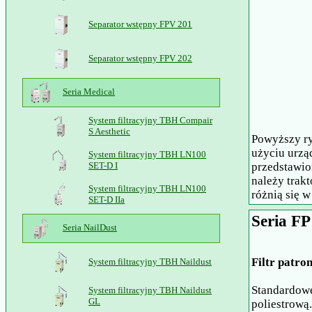
Separator wstępny FPV 201
Separator wstępny FPV 202
Seria Medical
System filtracyjny TBH Compair
S Aesthetic
Powyższy ry
użyciu urzą
System filtracyjny TBH LN100
SET-D I
przedstawio
należy trak
System filtracyjny TBH LN100
różnią się 
SET-D IIa
Seria FP
Seria NailDust
Filtr patro
System filtracyjny TBH Naildust
Standardowe
System filtracyjny TBH Naildust
GL
poliestrową