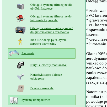
Odciąg zani
Odciągi i systemy filtracyjne dla
obróbki laserowej
* znakowani
PVC lasere
Odciągi i systemy filtracyjne do
* grawerowa
lutowania i spawania
PVC lasere
Odciągi wiórów i zanieczyszczeń
* spawaniu 
do grawerowania i frezowania
laserem
* cięciu las
Inna likwidacja pyłu, dymu,
zapachu i zawiesiny
* lutowaniu
Akcesoria
Około 90% c
aerodynamic
wnikać do p
Rury i elementy montażowe
naukowe do
zanieczyszc
Końcówki ssące i klosze
zapalenia d
odciągowe
reakcje aler
Panele sterowania
Natomiast p
topnika (kal
Systemy kompaktowe
powoduje po
powietrzu. C