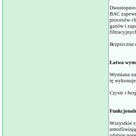
Dwustopniow
BAC zapewn
procesów ch
gazów i zap
filtracyjny
Bezpieczna 
Łatwa wymi
Wymiana zuż
tę wykonuje
Czyste i be
Funkcjonal
Wszystkie s
umożliwiają
zdalnie pop