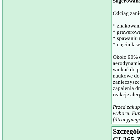
Sugerowane
Odciąg zani
* znakowani
* grawerowa
* spawaniu 
* cięciu las
Około 90% c
aerodynamic
wnikać do p
naukowe do
zanieczyszc
zapalenia d
reakcje aler
Przed zakup
wyboru. Fun
filtracyjneg
Szczegół
GL265 