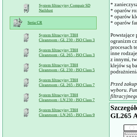
* zanieczys
System filtracyjny Compair SD
* oparów r
Naildust
* oparów kl
* oparów far
Seria CR
Powstające 
System filtracyjny TBH
Cleanroom - GL 230 - ISO Class 3
ogranizm cz
procesach t
System filtracyjny TBH
inne rodzaje
Cleanroom - GL 265 - ISO Class 3
z innymi, t
System filtracyjny TBH
klejów są b
Cleanroom - GL 230 - ISO Class 5
podrażnienia
System filtracyjny TBH
Przed zakup
Cleanroom - GL 265 - ISO Class 7
wyboru. Fun
System filtracyjny TBH
filtracyjneg
Cleanroom - LN 230 - ISO Class 7
Szczegół
System filtracyjny TBH
GL265 
Cleanroom - LN 265 - ISO Class 9