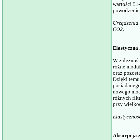
wartości 51
powodzeniem
Urządzenia p
CO2.
Elastyczna 
W zależnośc
różne moduł
oraz pozost
Dzięki temu
posiadanego
nowego mode
różnych fil
przy wielkoś
Elastycznoś
Absorpcja z