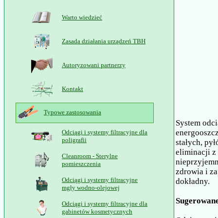
Warto wiedzieć
Zasada działania urządzeń TBH
Autoryzowani partnerzy
Kontakt
Typowe zastosowania
System odcią
energooszcz
Odciągi i systemy filtracyjne dla
poligrafii
stałych, pył
eliminacji 
Cleanroom - Sterylne
nieprzyjemn
pomieszczenia
zdrowia i z
Odciągi i systemy filtracyjne
dokładny.
mgły wodno-olejowej
Sugerowane
Odciągi i systemy filtracyjne dla
gabinetów kosmetycznych