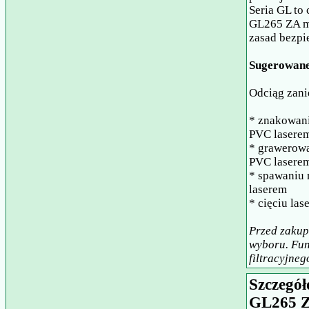
Seria GL to
GL265 ZA ma
zasad bezpi
Sugerowane
Odciąg zani
* znakowani
PVC lasere
* grawerowa
PVC lasere
* spawaniu 
laserem
* cięciu las
Przed zakup
wyboru. Fun
filtracyjneg
Szczegół
GL265 