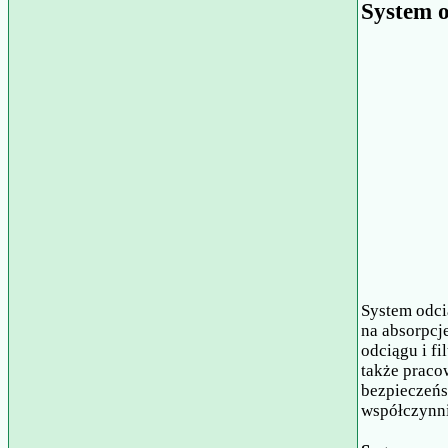
System o
System odci
na absorpcje
odciągu i fi
także praco
bezpieczeńs
współczynni