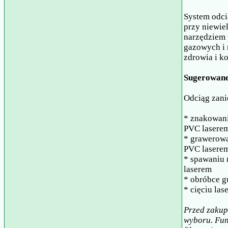
System odci
przy niewie
narzędziem 
gazowych i 
zdrowia i k
Sugerowane
Odciąg zani
* znakowani
PVC lasere
* grawerowa
PVC lasere
* spawaniu 
laserem
* obróbce g
* cięciu las
Przed zakup
wyboru. Fun