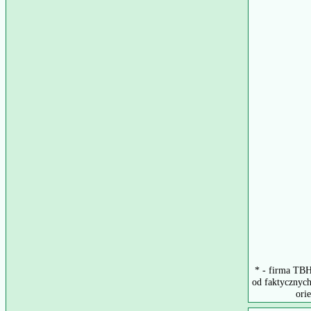
* - firma TBH
od faktycznych
ori