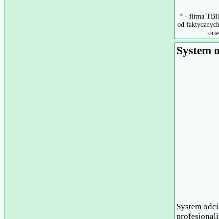
* - firma TBH
od faktycznych
ori
System o
System odci
profesjonal