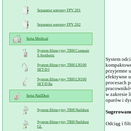
Separator wstępny FPV 201
Separator wstępny FPV 202
Seria Medical
System filtracyjny TBH Compair
S Aesthetic
System odci
kompaktowej
System filtracyjny TBH LN100
SET-D I
przyjemne 
efektywne u
System filtracyjny TBH LN100
procesach p
SET-D IIa
pracowników
w zakresie 
Seria NailDust
oparów i d
System filtracyjny TBH Naildust
Sugerowane
System filtracyjny TBH Naildust
Odciąg i filt
GL