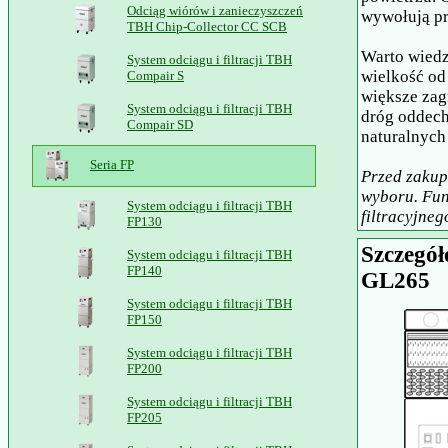
Odciąg wiórów i zanieczyszczeń
wywołują p
TBH Chip-Collector CC SCB
Warto wiedz
System odciągu i filtracji TBH
wielkość od
Compair S
większe zag
System odciągu i filtracji TBH
dróg oddech
Compair SD
naturalnych
Seria FP
Przed zakup
wyboru. Fun
System odciągu i filtracji TBH
filtracyjneg
FP130
Szczegół
System odciągu i filtracji TBH
FP140
GL265
System odciągu i filtracji TBH
FP150
System odciągu i filtracji TBH
FP200
System odciągu i filtracji TBH
FP205